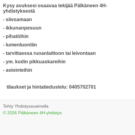
Kysy avuksesi osaavaa tekijää Pälkäneen 4H-
yhdistyksestä
- siivoamaan
- ikkunanpesuun
- pihatöihin
- lumenluontiin
- tarvittaessa ruoanlaittoon tai leivontaan
- ym. kodin pikkuaskareihin
- asiointeihin
tilaukset ja hintatiedustelu: 0405702701
Tehty Yhdistysavaimella
©
2026 Pälkäneen 4H-yhdistys